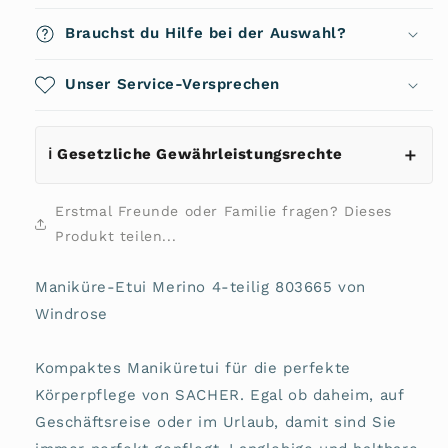
Etui
Etui
Merino
Merino
Brauchst du Hilfe bei der Auswahl?
4-
4-
teilig
teilig
803665
Unser Service-Versprechen
803665
von
von
Windrose
Windrose
ℹ️ Gesetzliche Gewährleistungsrechte
Erstmal Freunde oder Familie fragen? Dieses
Produkt teilen...
Maniküre-Etui Merino 4-teilig 803665 von
Windrose
Kompaktes Maniküretui für die perfekte
Körperpflege von SACHER. Egal ob daheim, auf
Geschäftsreise oder im Urlaub, damit sind Sie