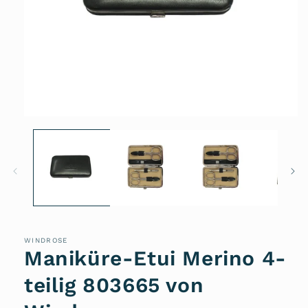
Medien
1
in
Modal
öffnen
WINDROSE
Maniküre-Etui Merino 4-
teilig 803665 von