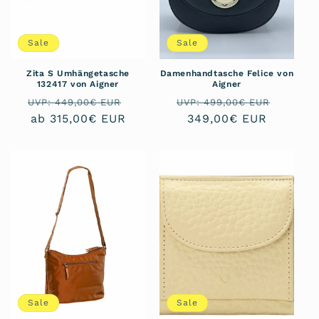
Sale
Sale
Zita S Umhängetasche
Damenhandtasche Felice von
132417 von Aigner
Aigner
Normaler
Verkaufspreis
Normaler
Verkau
UVP: 449,00€ EUR
UVP: 499,00€ EUR
Preis
ab 315,00€ EUR
Preis
349,00€ EUR
Sale
Sale