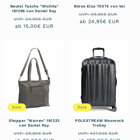
Beutel Tasche "Wichita"
Börse Elsa 70575 von Voi
161286 von Daniel Ray
Normaler
Verkau
UVP: 39,95€ EUR
Normaler
Verkaufspreis
UVP: 24,95€ EUR
Preis
ab 24,95€ EUR
Preis
ab 15,00€ EUR
Sale
Sale
Shopper "Warren" 181333
POLESTREAM Moonrock
von Daniel Ray
Trolley
Normaler
Verkaufspreis
Normaler
Verkau
UVP: 29,95€ EUR
UVP: 437,00€ EUR