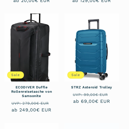
Preis
ab 20,00€ EUR
Preis
ab 129,00€ EUR
Sale
Sale
ECODIVER Duffle
STRZ Asteroid Trolley
Rollenreisetasche von
Normaler
Verkau
UVP: 99,00€ EUR
Samsonite
Preis
ab 69,00€ EUR
Normaler
Verkaufspreis
UVP: 279,00€ EUR
Preis
ab 249,00€ EUR