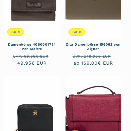
Sale
Sale
Damenbörse 4060001754
Zita Damenbörse 156062 von
von Maitre
Aigner
Normaler
Verkaufspreis
Normaler
Verkau
UVP: 59,95€ EUR
UVP: 249,00€ EUR
Preis
49,95€ EUR
Preis
ab 169,00€ EUR