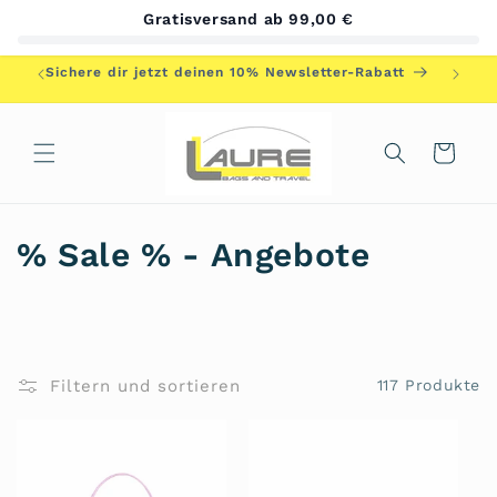
Direkt
Gratisversand ab 99,00 €
zum
Inhalt
Herzlic
Sichere dir jetzt deinen 10% Newsletter-Rabatt
Warenkorb
K
% Sale % - Angebote
a
t
e
Filtern und sortieren
117 Produkte
g
o