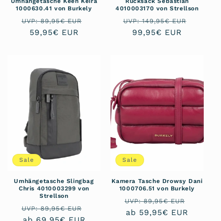
Umhängetasche Keen Keira
Rucksack Sebastian
1000630.41 von Burkely
4010003170 von Strellson
Normaler
Verkaufspreis
Normaler
Verkau
UVP: 89,95€ EUR
UVP: 149,95€ EUR
Preis
59,95€ EUR
Preis
99,95€ EUR
Sale
Sale
Umhängetasche Slingbag
Kamera Tasche Drowsy Dani
Chris 4010003299 von
1000706.51 von Burkely
Strellson
Normaler
Verkau
UVP: 89,95€ EUR
Normaler
Verkaufspreis
UVP: 89,95€ EUR
Preis
ab 59,95€ EUR
Preis
ab 69,95€ EUR