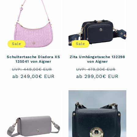
r
i
e
:
Sale
Sale
Schultertasche Diadora XS
Zita Umhängetasche 132298
135041 von Aigner
von Aigner
Normaler
Verkaufspreis
Normaler
Verkau
UVP: 449,00€ EUR
UVP: 479,00€ EUR
Preis
ab 249,00€ EUR
Preis
ab 299,00€ EUR