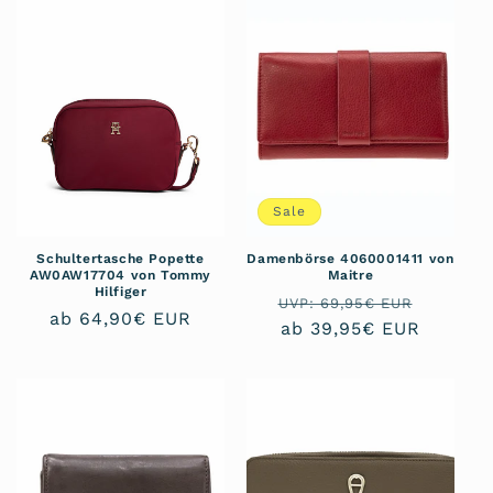
Sale
Schultertasche Popette
Damenbörse 4060001411 von
AW0AW17704 von Tommy
Maitre
Hilfiger
Normaler
Verkau
UVP: 69,95€ EUR
Normaler
ab 64,90€ EUR
Preis
ab 39,95€ EUR
Preis