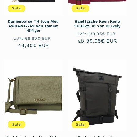
Sale
Sale
Damenbörse TH Icon Med
Handtasche Keen Keira
AW0AW17742 von Tommy
1000625.41 von Burkely
Hilfiger
Normaler
Verkau
UVP: 139,95€ EUR
Normaler
Verkaufspreis
UVP: 59,90€ EUR
Preis
ab 99,95€ EUR
Preis
44,90€ EUR
Sale
Sale