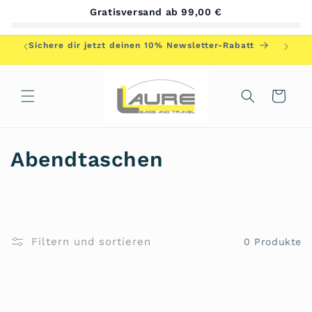
Direkt
Gratisversand ab 99,00 €
zum
Inhalt
Herzlic
Sichere dir jetzt deinen 10% Newsletter-Rabatt
Warenkorb
K
Abendtaschen
a
t
e
Filtern und sortieren
0 Produkte
g
o