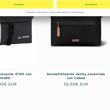
urtasche 47105 von
Kosmetiktasche Vanity essentials
VAUDE
von Cabaia
maler
00€ EUR
Normaler
55,00€ EUR
is
Preis