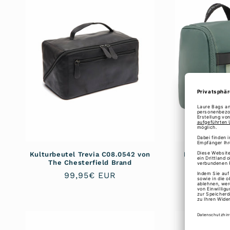
Kulturbeutel Trevia C08.0542 von
Banaba Kultu
The Chesterfield Brand
Normaler
99,95€ EUR
Nor
60,
Preis
Pre