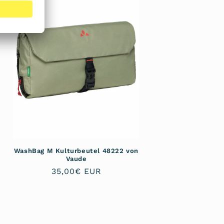
WashBag M Kulturbeutel 48222 von
Vaude
Normaler
35,00€ EUR
Preis