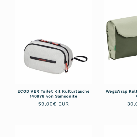
o
r
i
e
:
ECODIVER Toilet Kit Kulturtasche
WegaWrap Kult
140878 von Samsonite
Normaler
59,00€ EUR
Nor
30,
Preis
Pre