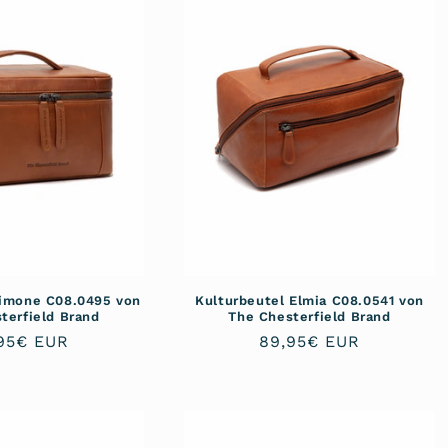
Limone C08.0495 von
Kulturbeutel Elmia C08.0541 von
terfield Brand
The Chesterfield Brand
maler
95€ EUR
Normaler
89,95€ EUR
is
Preis