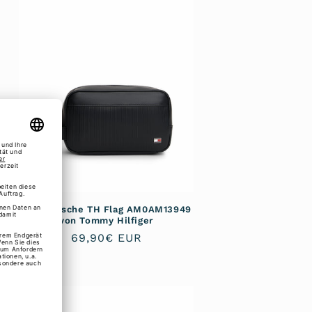
Kulturtasche TH Flag AM0AM13949
von Tommy Hilfiger
Normaler
69,90€ EUR
Preis