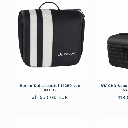
Benno Kulturbeutel 12250 von
STACKD Beaut
VAUDE
Sa
Normaler
ab 55,00€ EUR
Nor
119
Preis
Pre