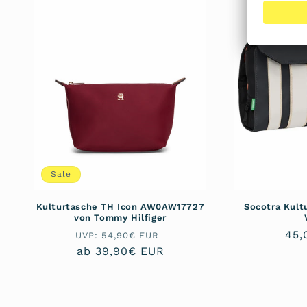
Sale
Kulturtasche TH Icon AW0AW17727
Socotra Kult
von Tommy Hilfiger
Normaler
Verkaufspreis
Nor
45,
UVP: 54,90€ EUR
Preis
ab 39,90€ EUR
Pre