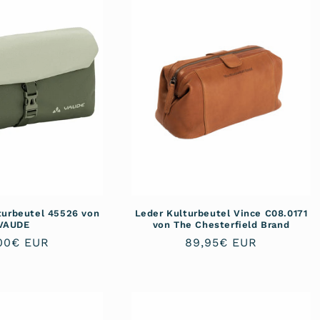
urbeutel 45526 von
Leder Kulturbeutel Vince C08.0171
VAUDE
von The Chesterfield Brand
maler
00€ EUR
Normaler
89,95€ EUR
is
Preis