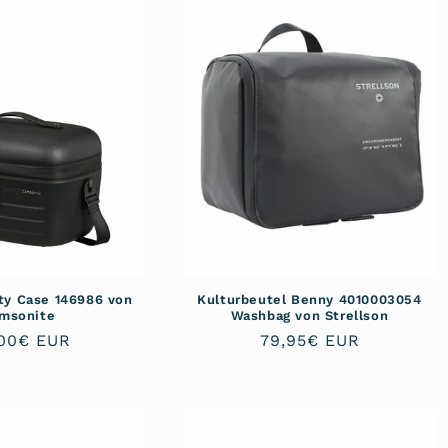
y Case 146986 von
Kulturbeutel Benny 4010003054
msonite
Washbag von Strellson
maler
,00€ EUR
Normaler
79,95€ EUR
is
Preis