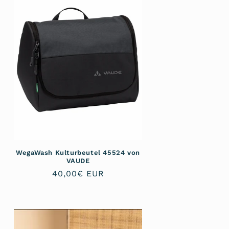
WegaWash Kulturbeutel 45524 von
VAUDE
Normaler
40,00€ EUR
Preis