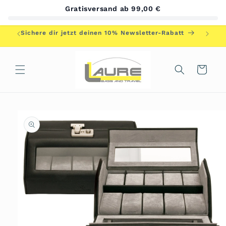
Direkt
Gratisversand ab 99,00 €
zum
Inhalt
Herzlic
Sichere dir jetzt deinen 10% Newsletter-Rabatt
Warenkorb
duktinformationen
ingen