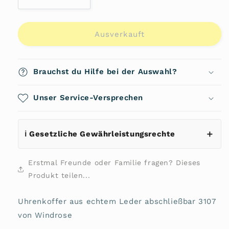
Verringere
Erhöhe
die
die
Menge
Menge
für
für
Ausverkauft
Uhrenkoffer
Uhrenkoffer
aus
aus
echtem
echtem
Brauchst du Hilfe bei der Auswahl?
Leder
Leder
abschließbar
abschließbar
3107
Unser Service-Versprechen
3107
von
von
Windrose
Windrose
ℹ️ Gesetzliche Gewährleistungsrechte
Erstmal Freunde oder Familie fragen? Dieses
Produkt teilen...
Uhrenkoffer aus echtem Leder abschließbar 3107
von Windrose