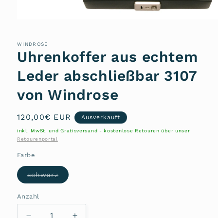
Medien
1
in
Modal
WINDROSE
öffnen
Uhrenkoffer aus echtem
Leder abschließbar 3107
von Windrose
Normaler
120,00€ EUR
Ausverkauft
Preis
inkl. MwSt. und Gratisversand - kostenlose Retouren über unser
Retourenportal
Farbe
Variante
schwarz
ausverkauft
oder
nicht
Anzahl
Anzahl
verfügbar