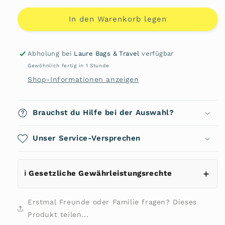
Menge
Menge
für
für
In den Warenkorb legen
Vanuatu
Vanuatu
Schultertasche
Schultertasche
47103
47103
Abholung bei
Laure Bags & Travel
verfügbar
von
von
Gewöhnlich fertig in 1 Stunde
VAUDE
VAUDE
Shop-Informationen anzeigen
Brauchst du Hilfe bei der Auswahl?
Unser Service-Versprechen
ℹ️ Gesetzliche Gewährleistungsrechte
Erstmal Freunde oder Familie fragen? Dieses
Produkt teilen...