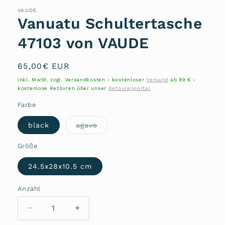
VAUDE
Vanuatu Schultertasche
47103 von VAUDE
Normaler
65,00€ EUR
Preis
inkl. MwSt. zzgl. Versandkosten - kostenloser
Versand
ab 99 € -
kostenlose Retouren über unser
Retourenportal
Farbe
Variante
black
agave
ausverkauft
oder
nicht
Größe
verfügbar
24.5x28x10.5 cm
Anzahl
Anzahl
Verringere
Erhöhe
die
die