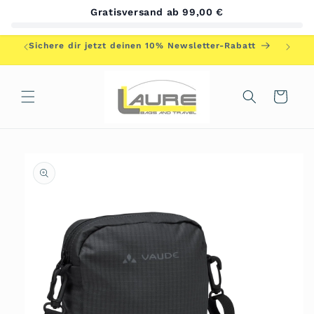
Direkt
Gratisversand ab 99,00 €
zum
Inhalt
Herzlic
Sichere dir jetzt deinen 10% Newsletter-Rabatt
Warenkorb
duktinformationen
ingen