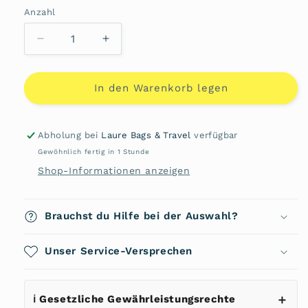
Anzahl
Anzahl
Verringere
Erhöhe
die
die
Menge
Menge
für
für
In den Warenkorb legen
CityBen
CityBen
Schultertasche
Schultertasche
45517
45517
Abholung bei
Laure Bags & Travel
verfügbar
von
von
Gewöhnlich fertig in 1 Stunde
VAUDE
VAUDE
Shop-Informationen anzeigen
Brauchst du Hilfe bei der Auswahl?
Unser Service-Versprechen
ℹ️ Gesetzliche Gewährleistungsrechte