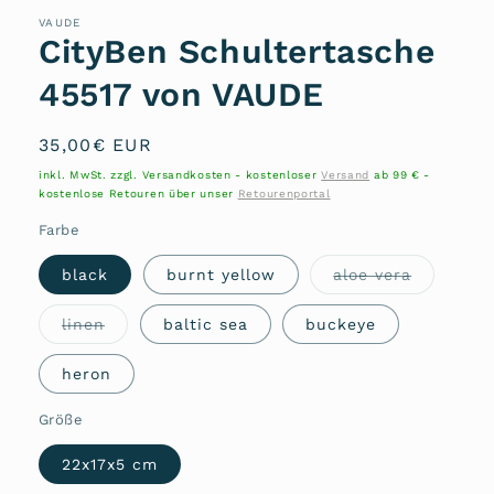
VAUDE
CityBen Schultertasche
45517 von VAUDE
Normaler
35,00€ EUR
Preis
inkl. MwSt. zzgl. Versandkosten - kostenloser
Versand
ab 99 € -
kostenlose Retouren über unser
Retourenportal
Farbe
Variante
black
burnt yellow
aloe vera
ausverkau
oder
nicht
Variante
linen
baltic sea
buckeye
verfügbar
ausverkauft
oder
nicht
heron
verfügbar
Größe
22x17x5 cm