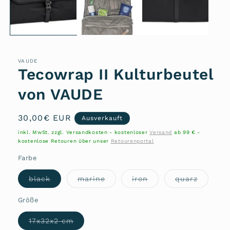
VAUDE
Tecowrap II Kulturbeutel
von VAUDE
Normaler
30,00€ EUR
Ausverkauft
Preis
inkl. MwSt. zzgl. Versandkosten - kostenloser
Versand
ab 99 € -
kostenlose Retouren über unser
Retourenportal
Farbe
Variante
Variante
Variante
Variant
black
marine
iron
quarz
ausverkauft
ausverkauft
ausverkauft
ausverk
oder
oder
oder
oder
nicht
nicht
nicht
nicht
Größe
verfügbar
verfügbar
verfügbar
verfügb
Variante
17x32x2 cm
ausverkauft