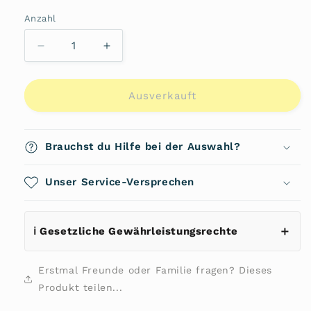
oder
nicht
Anzahl
Anzahl
verfügbar
Verringere
Erhöhe
die
die
Menge
Menge
für
für
Ausverkauft
Tecowrap
Tecowrap
II
II
Kulturbeutel
Kulturbeutel
Brauchst du Hilfe bei der Auswahl?
von
von
VAUDE
VAUDE
Unser Service-Versprechen
ℹ️ Gesetzliche Gewährleistungsrechte
Erstmal Freunde oder Familie fragen? Dieses
Produkt teilen...