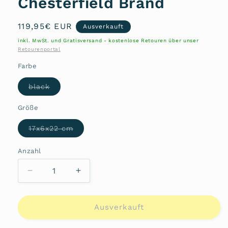
Chesterfield Brand
Normaler
119,95€ EUR
Ausverkauft
Preis
inkl. MwSt. und Gratisversand - kostenlose Retouren über unser
Retourenportal
Farbe
Variante
black
ausverkauft
oder
nicht
Größe
verfügbar
Variante
17x6x22 cm
ausverkauft
oder
nicht
Anzahl
Anzahl
verfügbar
Verringere
Erhöhe
die
die
Menge
Menge
für
für
Ausverkauft
Schultertasche
Schultertasche