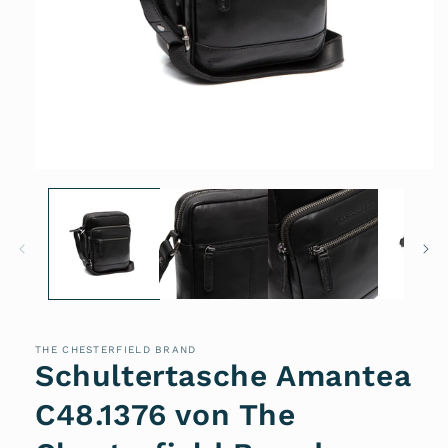
Medien
1
in
Modal
öffnen
THE CHESTERFIELD BRAND
Schultertasche Amantea
C48.1376 von The