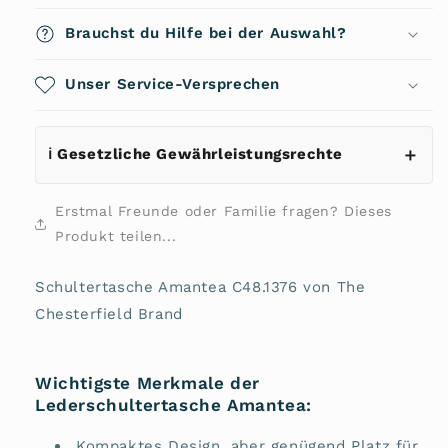
Amantea
Amantea
C48.1376
C48.1376
Brauchst du Hilfe bei der Auswahl?
von
von
The
The
Chesterfield
Unser Service-Versprechen
Chesterfield
Brand
Brand
ℹ️ Gesetzliche Gewährleistungsrechte
Erstmal Freunde oder Familie fragen? Dieses
Produkt teilen...
Schultertasche Amantea C48.1376 von The
Chesterfield Brand
Wichtigste Merkmale der
Lederschultertasche Amantea:
Kompaktes Design, aber genügend Platz für