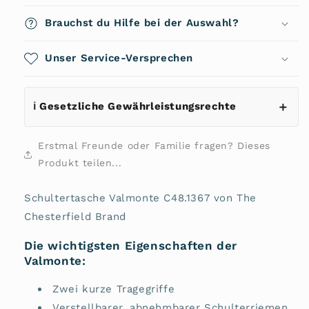
Valmonte
Valmonte
C48.1367
C48.1367
Brauchst du Hilfe bei der Auswahl?
von
von
The
The
Chesterfield
Unser Service-Versprechen
Chesterfield
Brand
Brand
ℹ️ Gesetzliche Gewährleistungsrechte
Erstmal Freunde oder Familie fragen? Dieses
Produkt teilen...
Schultertasche Valmonte C48.1367 von The
Chesterfield Brand
Die wichtigsten Eigenschaften der
Valmonte:
Zwei kurze Tragegriffe
Verstellbarer, abnehmbarer Schulterriemen