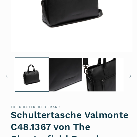
Medien
1
in
Modal
öffnen
THE CHESTERFIELD BRAND
Schultertasche Valmonte
C48.1367 von The