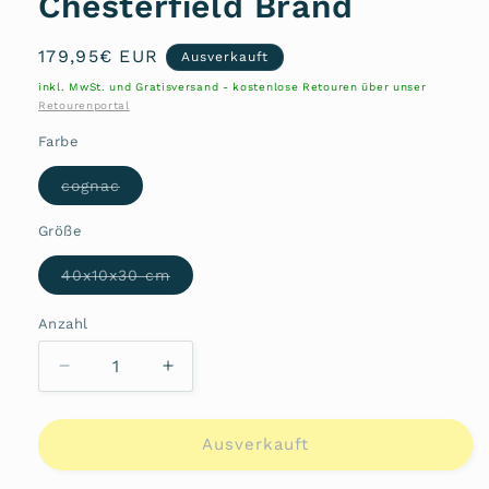
Chesterfield Brand
Normaler
179,95€ EUR
Ausverkauft
Preis
inkl. MwSt. und Gratisversand - kostenlose Retouren über unser
Retourenportal
Farbe
Variante
cognac
ausverkauft
oder
nicht
Größe
verfügbar
Variante
40x10x30 cm
ausverkauft
oder
nicht
Anzahl
Anzahl
verfügbar
Verringere
Erhöhe
die
die
Menge
Menge
für
für
Ausverkauft
Überschlagtasche
Überschlagtasche