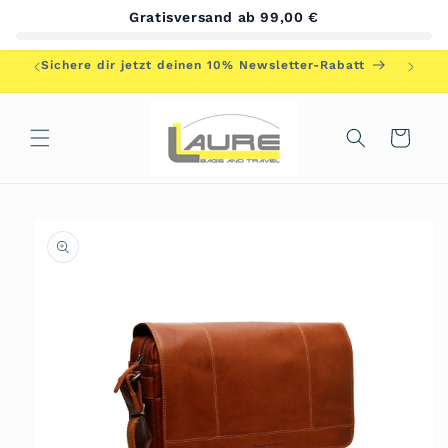
Direkt
Gratisversand ab 99,00 €
zum
Inhalt
Herzlic
Sichere dir jetzt deinen 10% Newsletter-Rabatt
Warenkorb
duktinformationen
ingen