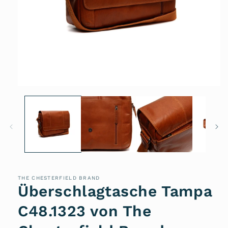
Medien
1
in
Modal
öffnen
THE CHESTERFIELD BRAND
Überschlagtasche Tampa
C48.1323 von The