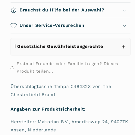
Tampa
Tampa
C48.1323
C48.1323
Brauchst du Hilfe bei der Auswahl?
von
von
The
The
Chesterfield
Unser Service-Versprechen
Chesterfield
Brand
Brand
ℹ️ Gesetzliche Gewährleistungsrechte
Erstmal Freunde oder Familie fragen? Dieses
Produkt teilen...
Überschlagtasche Tampa C48.1323 von The
Chesterfield Brand
Angaben zur Produktsicherheit:
Hersteller: Makorian B.V., Amerikaweg 24, 9407TK
Assen, Niederlande