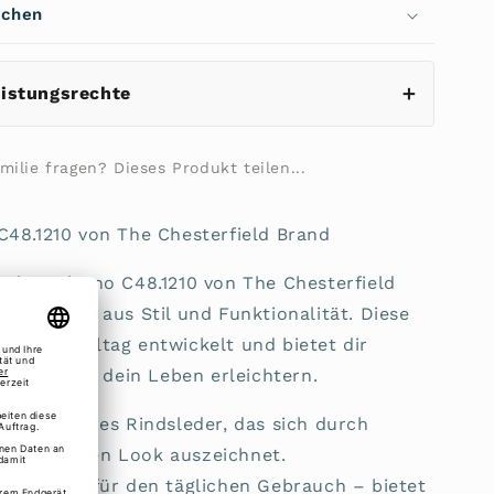
echen
d
eistungsrechte
ilie fragen? Dieses Produkt teilen...
C48.1210 von The Chesterfield Brand
sche Salerno C48.1210 von The Chesterfield
mbination aus Stil und Funktionalität. Diese
dernen Alltag entwickelt und bietet dir
atures, die dein Leben erleichtern.
ges, weiches Rindsleder, das sich durch
en eleganten Look auszeichnet.
nsioniert für den täglichen Gebrauch – bietet