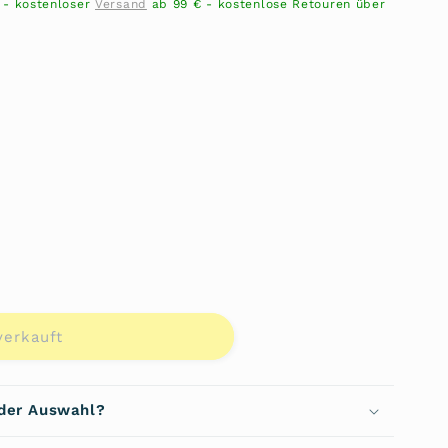
n - kostenloser
Versand
ab 99 € - kostenlose Retouren über
verkauft
sche
 der Auswahl?