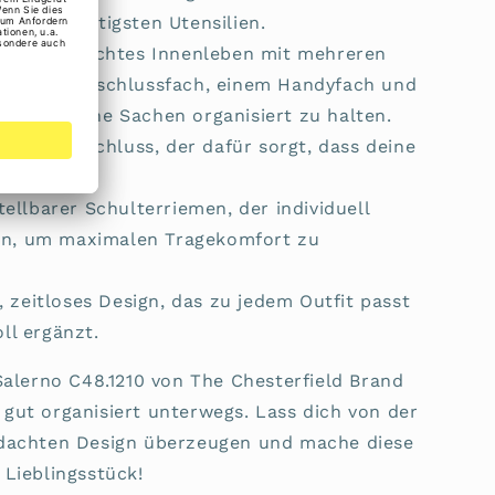
deine wichtigsten Utensilien.
t durchdachtes Innenleben mit mehreren
nem Reißverschlussfach, einem Handyfach und
al, um deine Sachen organisiert zu halten.
r Reißverschluss, der dafür sorgt, dass deine
tzt sind.
ellbarer Schulterriemen, der individuell
nn, um maximalen Tragekomfort zu
 zeitloses Design, das zu jedem Outfit passt
ll ergänzt.
Salerno C48.1210 von The Chesterfield Brand
d gut organisiert unterwegs. Lass dich von der
dachten Design überzeugen und mache diese
Lieblingsstück!