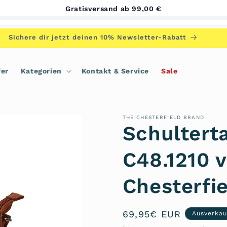
Gratisversand ab 99,00 €
Sichere dir jetzt deinen 10% Newsletter-Rabatt
fer
Kategorien
Kontakt & Service
Sale
THE CHESTERFIELD BRAND
Schultert
C48.1210 
Chesterfi
Normaler
69,95€ EUR
Ausverkau