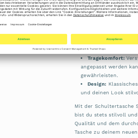
ausreichend Platz für 
Innenaufteilung:
Gu
Fächern, inklusive ei
einem Steckfach – ide
Verschluss:
Sichere
Wertsachen gut geschü
Tragekomfort:
Verst
angepasst werden ka
gewährleisten.
Design:
Klassisches,
und deinen Look stilvo
Mit der Schultertasche 
bist du stets stilvoll un
Qualität und dem durch
Tasche zu deinem neuen 