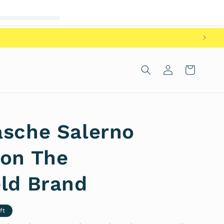
Einloggen
Warenkorb
asche Salerno
von The
eld Brand
ft