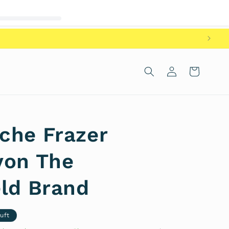
Einloggen
Warenkorb
che Frazer
von The
eld Brand
uft