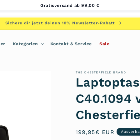
Gratisversand ab 99,00 €
Sichere dir jetzt deinen 10% Newsletter-Rabatt
fer
Kategorien
Kontakt & Service
Sale
THE CHESTERFIELD BRAND
Laptoptas
C40.1094 
Chesterfi
Normaler
199,95€ EUR
Ausverka