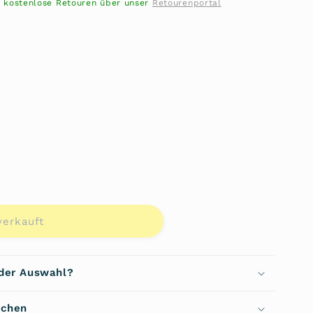
- kostenlose Retouren über unser
Retourenportal
ante
erkauft
t
ügbar
t
verkauft
che
 der Auswahl?
echen
d