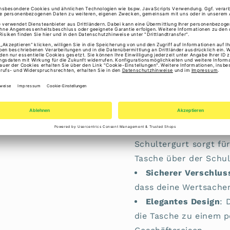
langlebig ist, sondern
der Zeit immer schöne
Geräumiges Haupt
für Laptops bis zu 15
wichtige Gegenstände
Organisierte Aufte
Taschen, die dir helfe
zu verstauen. Dazu g
Laptopfach, ein Reißv
Verstellbarer Schul
Schultergurt sorgt fü
Tasche über der Schul
Sicherer Verschlus
dass deine Wertsachen
Elegantes Design
: 
die Tasche zu einem p