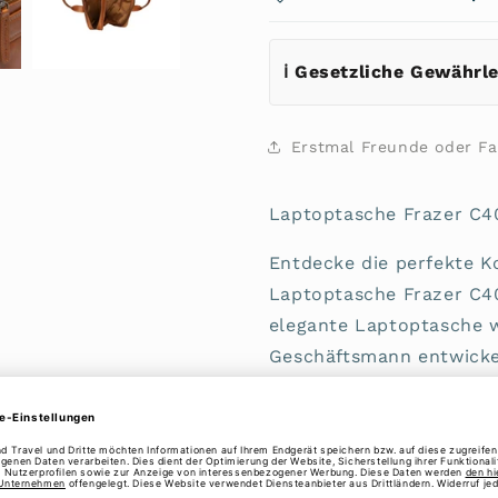
Brand
Brand
ℹ️ Gesetzliche Gewährl
Erstmal Freunde oder Fam
Laptoptasche Frazer C40
Entdecke die perfekte Ko
Laptoptasche Frazer C40
elegante Laptoptasche 
Geschäftsmann entwickel
Design als auch auf prak
Hochwertiges Mate
hochwertigem, gewach