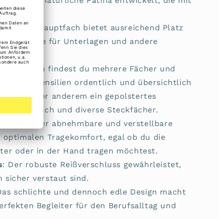
 auch eine natürliche Patina entwickelt, die mit
r wird.
fach
: Das Hauptfach bietet ausreichend Platz
,6 Zoll sowie für Unterlagen und andere
.
ilung
: Innen findest du mehrere Fächer und
n, deine Utensilien ordentlich und übersichtlich
ehören unter anderem ein gepolstertes
erschlussfach und diverse Steckfächer.
tergurt
: Der abnehmbare und verstellbare
r optimalen Tragekomfort, egal ob du die
ter oder in der Hand tragen möchtest.
s
: Der robuste Reißverschluss gewährleistet,
 sicher verstaut sind.
Das schlichte und dennoch edle Design macht
erfekten Begleiter für den Berufsalltag und