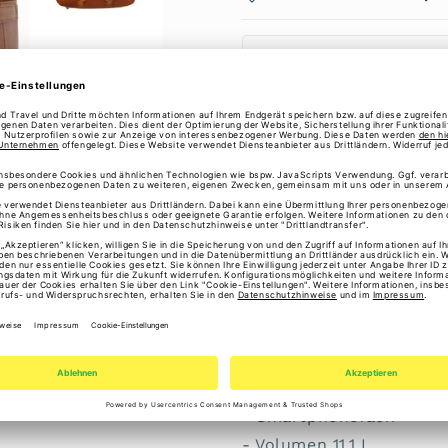
Brand
Brand
ℹ️ Gesetzliche Gewährl
Erstmal Freunde oder Fam
Laptoptasche Levanto C4
- abnehmbarer Schulter
- Reißverschluss
- 2 Reißverschlusstasch
- Reißverschlusstasche 
- Laptopfach 14 Zoll
- Organizer
- Smartphonefach
- Volumen 11.1 L