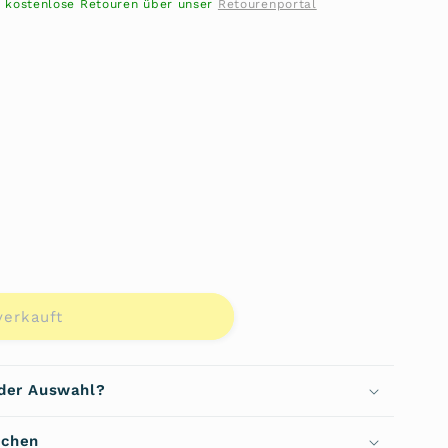
- kostenlose Retouren über unser
Retourenportal
ante
erkauft
t
ügbar
verkauft
che
 der Auswahl?
echen
d