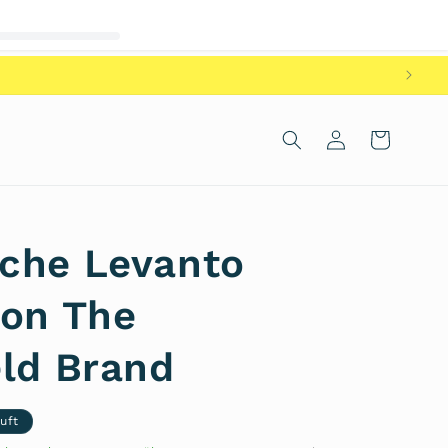
Einloggen
Warenkorb
che Levanto
von The
eld Brand
uft