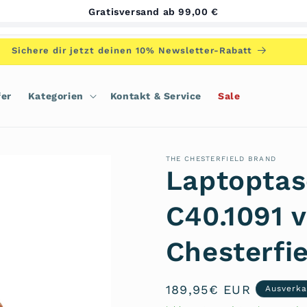
Gratisversand ab 99,00 €
Sichere dir jetzt deinen 10% Newsletter-Rabatt
fer
Kategorien
Kontakt & Service
Sale
THE CHESTERFIELD BRAND
Laptoptas
C40.1091 
Chesterfi
Normaler
189,95€ EUR
Ausverka