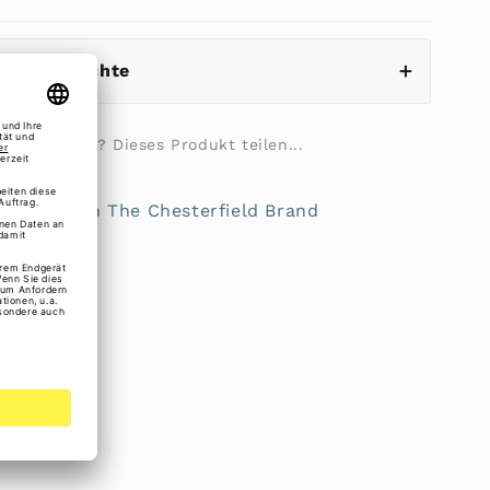
eistungsrechte
ilie fragen? Dieses Produkt teilen...
0.1091 von The Chesterfield Brand
gurt
en innen
hinten