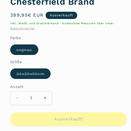
Chesterfield Brand
Normaler
399,95€ EUR
Ausverkauft
Preis
inkl. MwSt. und Gratisversand - kostenlose Retouren über unser
Retourenportal
Farbe
Variante
cognac
ausverkauft
oder
nicht
Größe
verfügbar
Variante
34x20x50cm
ausverkauft
oder
nicht
Anzahl
Anzahl
verfügbar
Verringere
Erhöhe
die
die
Menge
Menge
für
für
Ausverkauft
Trolley
Trolley