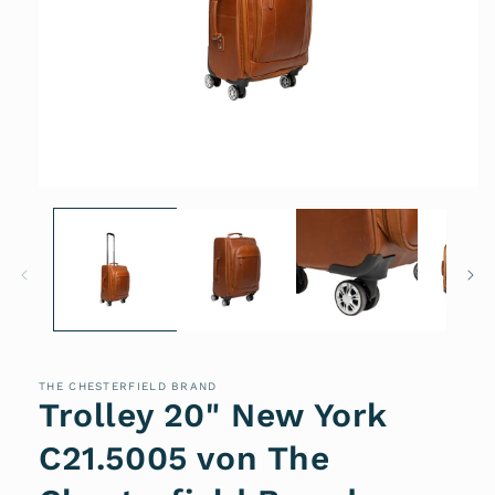
Medien
1
in
Modal
öffnen
THE CHESTERFIELD BRAND
Trolley 20" New York
C21.5005 von The