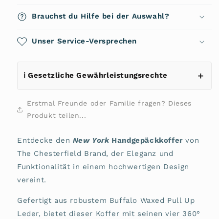
20&quot;
20&quot;
New
New
Brauchst du Hilfe bei der Auswahl?
York
York
C21.5005
C21.5005
von
Unser Service-Versprechen
von
The
The
Chesterfield
Chesterfield
Brand
Brand
ℹ️ Gesetzliche Gewährleistungsrechte
Erstmal Freunde oder Familie fragen? Dieses
Produkt teilen...
Entdecke den
New York
Handgepäckkoffer
von
The Chesterfield Brand, der Eleganz und
Funktionalität in einem hochwertigen Design
vereint.
Gefertigt aus robustem Buffalo Waxed Pull Up
Leder, bietet dieser Koffer mit seinen vier 360°