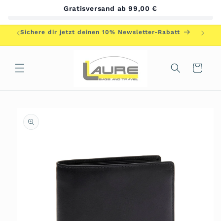
Direkt
Gratisversand ab 99,00 €
zum
Inhalt
Herzlic
Sichere dir jetzt deinen 10% Newsletter-Rabatt
Warenkorb
duktinformationen
ingen