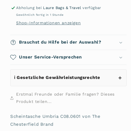
C08.0601
C08.0601
Abholung bei
Laure Bags & Travel
verfügbar
von
von
Gewöhnlich fertig in 1 Stunde
The
The
Shop-Informationen anzeigen
Chesterfield
Chesterfield
Brand
Brand
Brauchst du Hilfe bei der Auswahl?
Unser Service-Versprechen
ℹ️ Gesetzliche Gewährleistungsrechte
Erstmal Freunde oder Familie fragen? Dieses
Produkt teilen...
Scheintasche Umbria C08.0601 von The
Chesterfield Brand