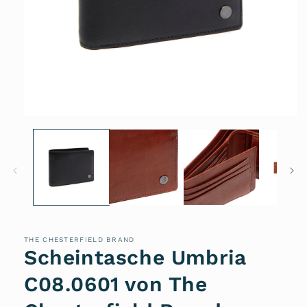
Medien
1
in
Modal
öffnen
THE CHESTERFIELD BRAND
Scheintasche Umbria
C08.0601 von The