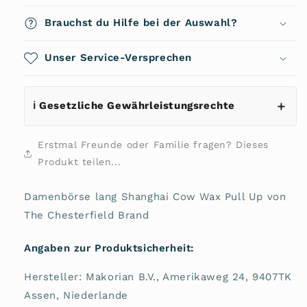
Shanghai
Shanghai
C08.0446
C08.0446
Brauchst du Hilfe bei der Auswahl?
von
von
The
The
Chesterfield
Unser Service-Versprechen
Chesterfield
Brand
Brand
ℹ️ Gesetzliche Gewährleistungsrechte
Erstmal Freunde oder Familie fragen? Dieses
Produkt teilen...
Damenbörse lang Shanghai Cow Wax Pull Up von
The Chesterfield Brand
Angaben zur Produktsicherheit:
Hersteller: Makorian B.V., Amerikaweg 24, 9407TK
Assen, Niederlande