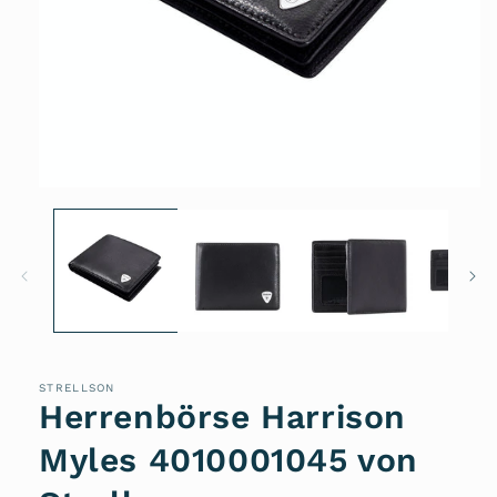
Medien
1
in
Modal
öffnen
STRELLSON
Herrenbörse Harrison
Myles 4010001045 von