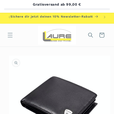
Direkt
Gratisversand ab 99,00 €
zum
Inhalt
Herzlic
Sichere dir jetzt deinen 10% Newsletter-Rabatt
Warenkorb
duktinformationen
ingen