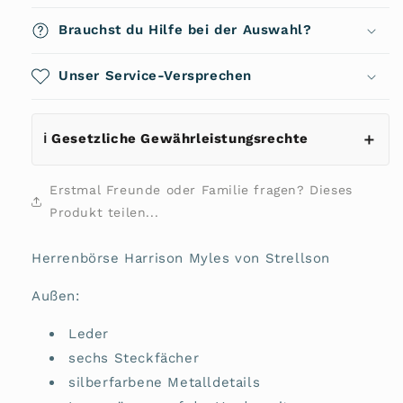
Harrison
Harrison
Myles
Myles
Brauchst du Hilfe bei der Auswahl?
4010001045
4010001045
von
von
Strellson
Unser Service-Versprechen
Strellson
ℹ️ Gesetzliche Gewährleistungsrechte
Erstmal Freunde oder Familie fragen? Dieses
Produkt teilen...
Herrenbörse Harrison Myles von Strellson
Außen:
Leder
sechs Steckfächer
silberfarbene Metalldetails