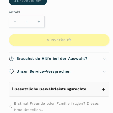
Variante
41.5x28x15 cm
ausverkauft
oder
nicht
Anzahl
Anzahl
verfügbar
Verringere
Erhöhe
die
die
Menge
Menge
für
für
Ausverkauft
SECURIPAK
SECURIPAK
2.0
2.0
Rucksack
Rucksack
Brauchst du Hilfe bei der Auswahl?
14.1&quot;
14.1&quot;
150940
150940
von
Unser Service-Versprechen
von
Samsonite
Samsonite
ℹ️ Gesetzliche Gewährleistungsrechte
Erstmal Freunde oder Familie fragen? Dieses
Produkt teilen...