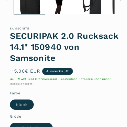
SAMSONITE
SECURIPAK 2.0 Rucksack
14.1" 150940 von
Samsonite
Normaler
115,00€ EUR
Ausverkauft
Preis
inkl. MwSt. und Gratisversand - kostenlose Retouren über unser
Retourenportal
Farbe
Variante
black
ausverkauft
oder
nicht
Größe
verfügbar