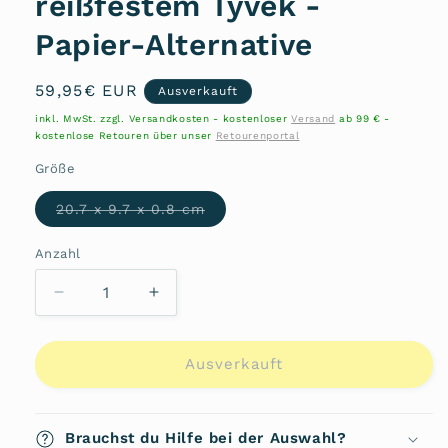
reißfestem Tyvek -
Papier-Alternative
Normaler
59,95€ EUR
Ausverkauft
Preis
inkl. MwSt. zzgl. Versandkosten - kostenloser
Versand
ab 99 € -
kostenlose Retouren über unser
Retourenportal
Größe
Variante
20.7 x 9.7 x 0.8 cm
ausverkauft
oder
nicht
Anzahl
Anzahl
verfügbar
Verringere
Erhöhe
die
die
Menge
Menge
für
für
Ausverkauft
Paprcuts
Paprcuts
RFID
RFID
XL
XL
Brauchst du Hilfe bei der Auswahl?
Damenbörse
Damenbörse