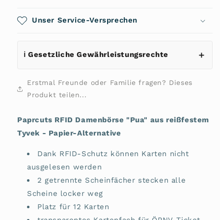
&quot;Pua&quot;
&quot;Pua&quot;
aus
Unser Service-Versprechen
aus
reißfestem
reißfestem
Tyvek
Tyvek
-
-
ℹ️ Gesetzliche Gewährleistungsrechte
Papier-
Papier-
Alternative
Alternative
Erstmal Freunde oder Familie fragen? Dieses
Produkt teilen...
Paprcuts RFID Damenbörse "Pua" aus reißfestem
Tyvek - Papier-Alternative
Dank RFID-Schutz können Karten nicht
ausgelesen werden
2 getrennte Scheinfächer stecken alle
Scheine locker weg
Platz für 12 Karten
transparentes Kartenfach für ÖPNV-Ticket