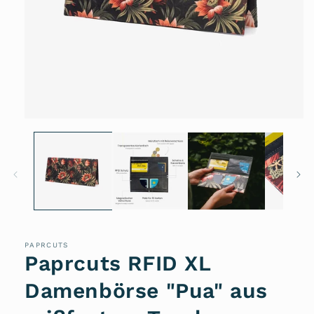
Medien
1
in
Modal
öffnen
PAPRCUTS
Paprcuts RFID XL
Damenbörse "Pua" aus