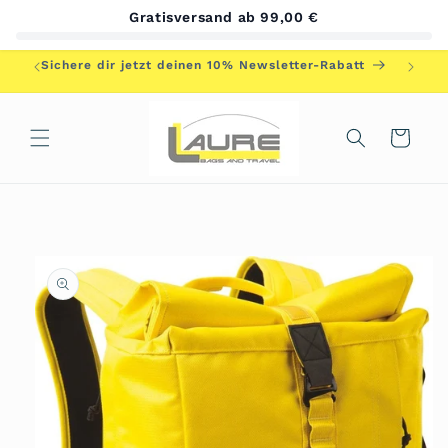
Direkt
Gratisversand ab 99,00 €
zum
Inhalt
Herzlic
Sichere dir jetzt deinen 10% Newsletter-Rabatt
Warenkorb
duktinformationen
ingen