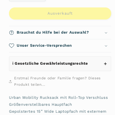
die
die
Menge
Menge
für
für
Ausverkauft
Scrambler
Scrambler
Rucksack
Rucksack
von
von
Brauchst du Hilfe bei der Auswahl?
Nitro
Nitro
Unser Service-Versprechen
ℹ️ Gesetzliche Gewährleistungsrechte
Erstmal Freunde oder Familie fragen? Dieses
Produkt teilen...
Urban Mobility Rucksack mit Roll-Top Verschluss
Größenverstellbares Hauptfach
Gepolstertes 15” Wide Laptopfach mit externem