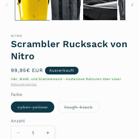
NITRO
Scrambler Rucksack von
Nitro
Normaler
99,95€ EUR
Ausverkauft
Preis
inkl. MwSt. und Gratisversand - kostenlose Retouren über unser
Retourenportal
Farbe
Variante
Variante
cyber yellow
tough black
ausverkauft
ausverkauft
oder
oder
nicht
nicht
Anzahl
Anzahl
verfügbar
verfügbar
Verringere
Erhöhe