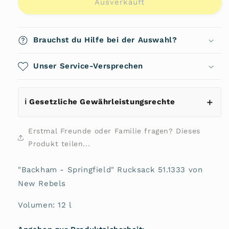
für
für
Ausverkauft
&quot;Backham
&quot;Backham
-
-
Springfield&quot;
Springfield&quot;
Brauchst du Hilfe bei der Auswahl?
Rucksack
Rucksack
51.1333
51.1333
von
Unser Service-Versprechen
von
New
New
Rebels
Rebels
ℹ️ Gesetzliche Gewährleistungsrechte
Erstmal Freunde oder Familie fragen? Dieses
Produkt teilen...
"Backham - Springfield" Rucksack 51.1333 von
New Rebels
Volumen: 12 l