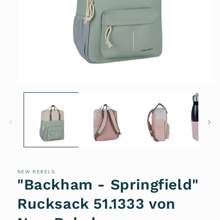
Medien
1
in
Modal
öffnen
NEW REBELS
"Backham - Springfield"
Rucksack 51.1333 von