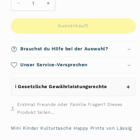
Verringere
Erhöhe
die
die
Menge
Menge
für
für
Ausverkauft
Mini
Mini
Kinder
Kinder
Kulturtasche
Kulturtasche
Brauchst du Hilfe bei der Auswahl?
Happy
Happy
Prints
Prints
von
Unser Service-Versprechen
von
Lässig
Lässig
ℹ️ Gesetzliche Gewährleistungsrechte
Erstmal Freunde oder Familie fragen? Dieses
Produkt teilen...
Mini Kinder Kulturtasche Happy Prints von Lässig