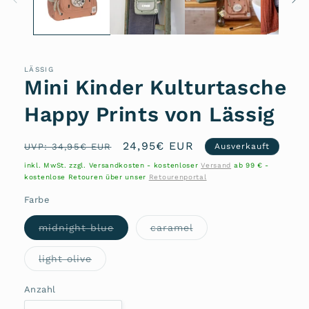
LÄSSIG
Mini Kinder Kulturtasche
Happy Prints von Lässig
Normaler
Verkaufspreis
24,95€ EUR
UVP: 34,95€ EUR
Ausverkauft
Preis
inkl. MwSt. zzgl. Versandkosten - kostenloser
Versand
ab 99 € -
kostenlose Retouren über unser
Retourenportal
Farbe
Variante
Variante
midnight blue
caramel
ausverkauft
ausverkauft
oder
oder
nicht
nicht
Variante
light olive
verfügbar
verfügbar
ausverkauft
oder
nicht
Anzahl
Anzahl
verfügbar