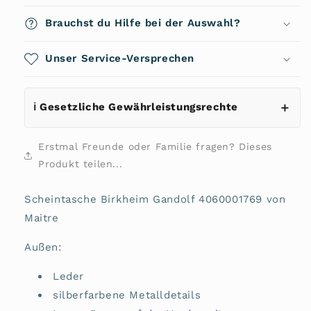
Birkheim
Birkheim
Gandolf
Gandolf
Brauchst du Hilfe bei der Auswahl?
4060001769
4060001769
von
von
Maitre
Unser Service-Versprechen
Maitre
ℹ️ Gesetzliche Gewährleistungsrechte
Erstmal Freunde oder Familie fragen? Dieses
Produkt teilen...
Scheintasche Birkheim Gandolf 4060001769 von
Maitre
Außen:
Leder
silberfarbene Metalldetails