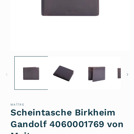
Medien
1
in
Modal
öffnen
MAÎTRE
Scheintasche Birkheim
Gandolf 4060001769 von