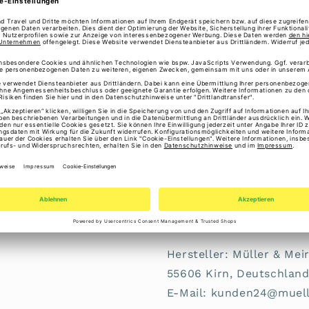
Brauchst du Hilfe bei
Unser Service-Verspr
ℹ️ Gesetzliche Gewährl
Erstmal Freunde oder Fam
Mini Börse 4060001479 
Angaben zur Produktsiche
Hersteller: Müller & Me
55606 Kirn, Deutschlan
E-Mail: kunden24@muel