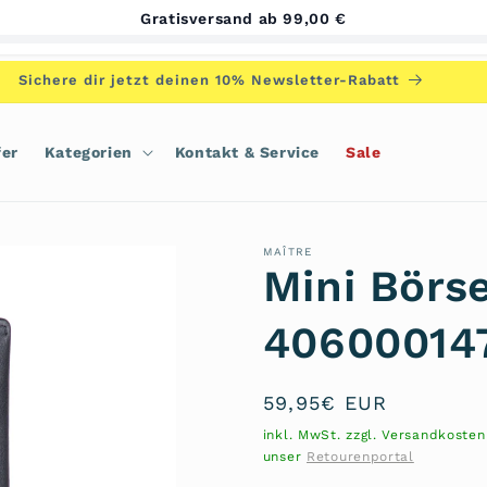
Gratisversand ab 99,00 €
Sichere dir jetzt deinen 10% Newsletter-Rabatt
fer
Kategorien
Kontakt & Service
Sale
MAÎTRE
Mini Börs
406000147
Normaler
59,95€ EUR
Preis
inkl. MwSt. zzgl. Versandkoste
unser
Retourenportal