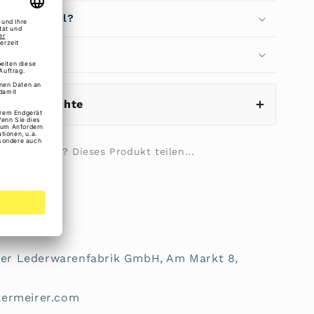
 der Auswahl?
echen
eistungsrechte
ilie fragen? Dieses Produkt teilen...
von Maitre
rheit:
irer Lederwarenfabrik GmbH, Am Markt 8,
d
lermeirer.com