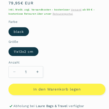
Normaler
79,95€ EUR
Preis
inkl. MwSt. zzgl. Versandkosten - kostenloser
Versand
ab 99 € -
kostenlose Retouren über unser
Retourenportal
Farbe
black
Größe
11x13x2 cm
Anzahl
Anzahl
Verringere
Erhöhe
die
die
Menge
Menge
für
für
In den Warenkorb legen
Scheintasche
Scheintasche
Hochformat
Hochformat
4060001449
4060001449
Abholung bei
Laure Bags & Travel
verfügbar