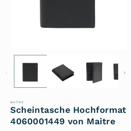
Medien
1
in
Modal
öffnen
MAÎTRE
Scheintasche Hochformat
4060001449 von Maitre