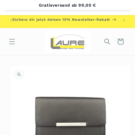
Direkt
Gratisversand ab 99,00 €
zum
Inhalt
Herzlic
Sichere dir jetzt deinen 10% Newsletter-Rabatt
Warenkorb
duktinformationen
ingen