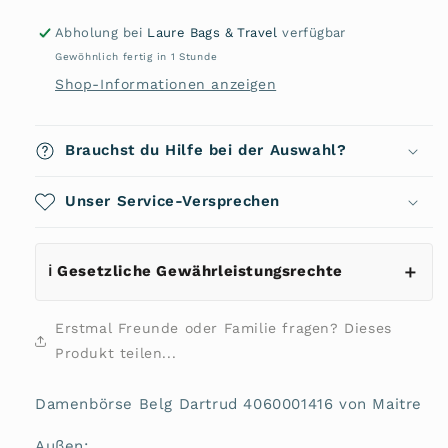
Belg
Belg
Dartrud
Dartrud
Abholung bei
Laure Bags & Travel
verfügbar
4060001416
4060001416
Gewöhnlich fertig in 1 Stunde
von
von
Shop-Informationen anzeigen
Maitre
Maitre
Brauchst du Hilfe bei der Auswahl?
Unser Service-Versprechen
ℹ️ Gesetzliche Gewährleistungsrechte
Erstmal Freunde oder Familie fragen? Dieses
Produkt teilen...
Damenbörse Belg Dartrud 4060001416 von Maitre
Außen: