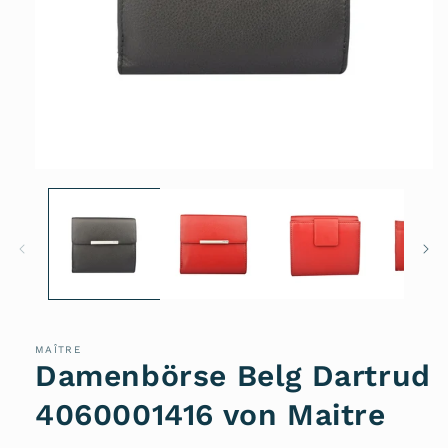
Medien
1
in
Modal
öffnen
MAÎTRE
Damenbörse Belg Dartrud
4060001416 von Maitre