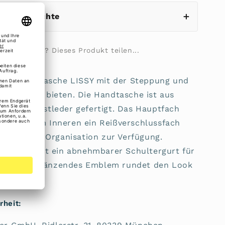
eistungsrechte
ilie fragen? Dieses Produkt teilen...
ie Henkeltasche LISSY mit der Steppung und
iemen zu bieten. Die Handtasche ist aus
egan Kunstleder gefertigt. Das Hauptfach
nd stellt im Inneren ein Reißverschlussfach
r optimale Organisation zur Verfügung.
enkel sorgt ein abnehmbarer Schultergurt für
iten. Ein glänzendes Emblem rundet den Look
rheit: