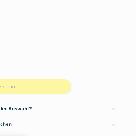
ante
erkauft
r
t
ügbar
verkauft
dtasche
 der Auswahl?
di
echen