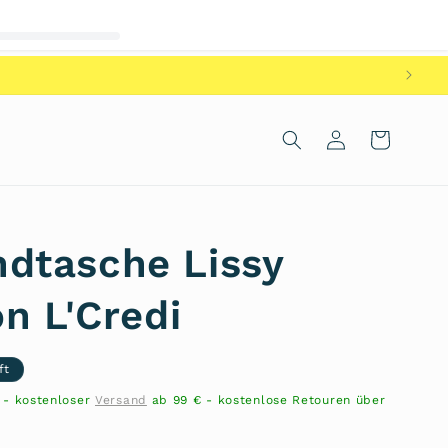
Einloggen
Warenkorb
dtasche Lissy
n L'Credi
ft
n - kostenloser
Versand
ab 99 € - kostenlose Retouren über