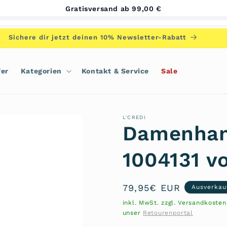
Gratisversand ab 99,00 €
Sichere dir jetzt deinen 10% Newsletter-Rabatt
fer
Kategorien
Kontakt & Service
Sale
L'CREDI
Damenhan
1004131 vo
Normaler
79,95€ EUR
Ausverkau
Preis
inkl. MwSt. zzgl. Versandkoste
unser
Retourenportal