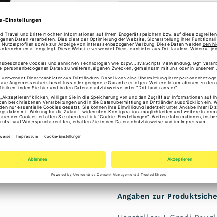
ℹ️ Gesetzliche Gewährl
Erstmal Freunde oder Fam
Einen chunky Look hat d
dem gewebten Logo-Zierr
glattem PETA-Approved V
liegt unter der Klappe u
und zwei Steckfächer fü
Zusätzlich zum kurzen H
variable Tragemöglichke
stilvoll ab.
Angaben zur Produktsiche