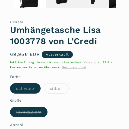
L'CREDI
Umhängetasche Lisa
1003778 von L'Credi
Normaler
69,95€ EUR
Ausverkauft
Preis
inkl. MwSt. zzgl. Versandkosten - kostenloser
Versand
ab 99 € -
kostenlose Retouren über unser
Retourenportal
Farbe
Variante
Variante
schwarz
silber
ausverkauft
ausverkauft
oder
oder
nicht
nicht
Größe
verfügbar
verfügbar
Variante
13x4x22 cm
ausverkauft
oder
nicht
Anzahl
Anzahl
verfügbar