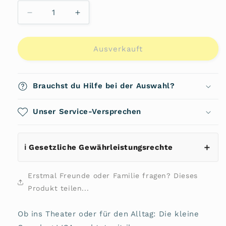
Verringere
Erhöhe
die
die
Menge
Menge
für
für
Ausverkauft
Umhängetasche
Umhängetasche
Lisa
Lisa
1003778
1003778
Brauchst du Hilfe bei der Auswahl?
von
von
L&#39;Credi
L&#39;Credi
Unser Service-Versprechen
ℹ️ Gesetzliche Gewährleistungsrechte
Erstmal Freunde oder Familie fragen? Dieses
Produkt teilen...
Ob ins Theater oder für den Alltag: Die kleine