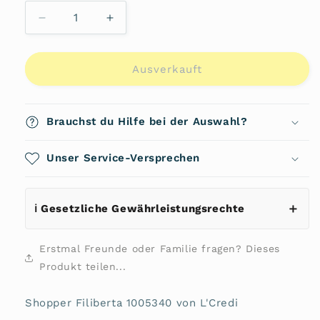
Verringere
Erhöhe
die
die
Menge
Menge
für
für
Ausverkauft
Shopper
Shopper
Filiberta
Filiberta
1005340
1005340
Brauchst du Hilfe bei der Auswahl?
von
von
L&#39;Credi
L&#39;Credi
Unser Service-Versprechen
ℹ️ Gesetzliche Gewährleistungsrechte
Erstmal Freunde oder Familie fragen? Dieses
Produkt teilen...
Shopper Filiberta 1005340 von L'Credi