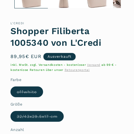
L'CREDI
Shopper Filiberta
1005340 von L'Credi
Normaler
89,95€ EUR
Ausverkauft
Preis
inkl. MwSt. zzgl. Versandkosten - kostenloser
Versand
ab 99 € -
kostenlose Retouren über unser
Retourenportal
Farbe
Variante
offwhite
ausverkauft
oder
nicht
Größe
verfügbar
Variante
32/43x29.5x17 cm
ausverkauft
oder
nicht
Anzahl
Anzahl
verfügbar