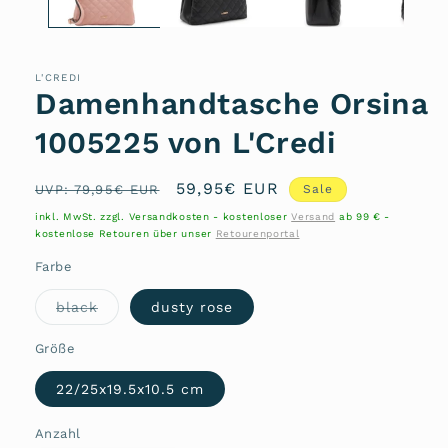
L'CREDI
Damenhandtasche Orsina
1005225 von L'Credi
Normaler
Verkaufspreis
59,95€ EUR
UVP: 79,95€ EUR
Sale
Preis
inkl. MwSt. zzgl. Versandkosten - kostenloser
Versand
ab 99 € -
kostenlose Retouren über unser
Retourenportal
Farbe
Variante
black
dusty rose
ausverkauft
oder
nicht
Größe
verfügbar
22/25x19.5x10.5 cm
Anzahl
Anzahl