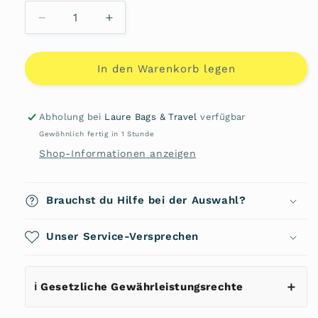
Verringere
Erhöhe
die
die
Menge
Menge
für
für
In den Warenkorb legen
Damenhandtasche
Damenhandtasche
Orsina
Orsina
1005225
1005225
Abholung bei
Laure Bags & Travel
verfügbar
von
von
Gewöhnlich fertig in 1 Stunde
L&#39;Credi
L&#39;Credi
Shop-Informationen anzeigen
Brauchst du Hilfe bei der Auswahl?
Unser Service-Versprechen
ℹ️ Gesetzliche Gewährleistungsrechte