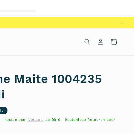
Einloggen
Warenkorb
e Maite 1004235
i
ft
n - kostenloser
Versand
ab 99 € - kostenlose Retouren über