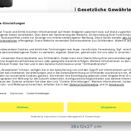
ℹ️ Gesetzliche Gewährl
Erstmal Freunde oder Fam
Handtasche Maile 100423
PETA-Approved Vegan
Der mittelgroße MAILE C
Kunstleder gefertigt, de
Die praktischen Druckkn
und erhöhen das Packvol
Reißverschlussfach an d
Wertgegenstände sicher 
28x12x27 cm