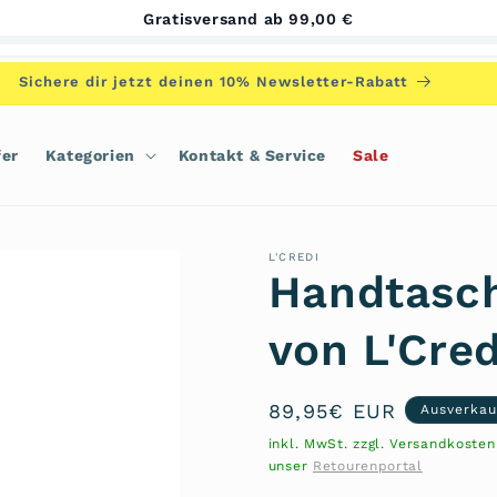
Gratisversand ab 99,00 €
Sichere dir jetzt deinen 10% Newsletter-Rabatt
fer
Kategorien
Kontakt & Service
Sale
L'CREDI
Handtasch
von L'Cred
Normaler
89,95€ EUR
Ausverkau
Preis
inkl. MwSt. zzgl. Versandkoste
unser
Retourenportal