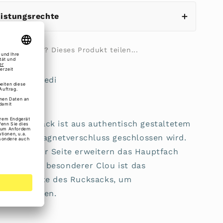
eistungsrechte
ilie fragen? Dieses Produkt teilen...
5 von L'Credi
ity-Rucksack ist aus authentisch gestaltetem
r mittels Magnetverschluss geschlossen wird.
öpfe an der Seite erweitern das Hauptfach
umen. Ein besonderer Clou ist das
er Rückseite des Rucksacks, um
zu verstauen.