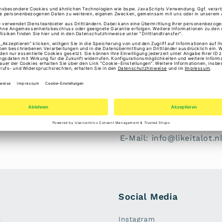
ℹ️ Gesetzliche Gewährl
Erstmal Freunde oder Fam
"Batura" 12.1238 meduim
Angaben zur Produktsiche
Hersteller: Like it a Lo
Niederlande
E-Mail: info@likeitalot.n
Social Media
m
Instagram