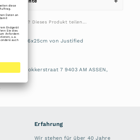
eistungsrechte
ilie fragen? Dieses Produkt teilen...
 topzip 23x6x25cm von Justified
rheit:
t BV, A.H.G. Fokkerstraat 7 9403 AM ASSEN,
l
Erfahrung
Wir stehen für über 40 Jahre