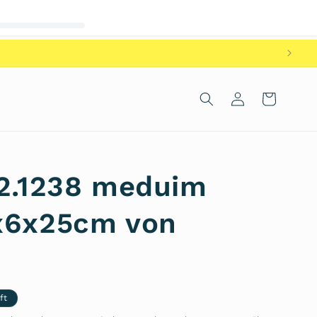
Einloggen
Warenkorb
12.1238 meduim
x6x25cm von
ft