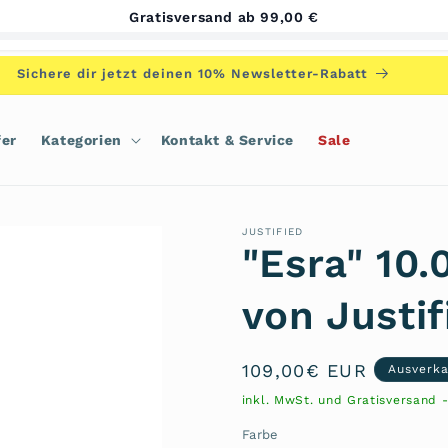
Gratisversand ab 99,00 €
Sichere dir jetzt deinen 10% Newsletter-Rabatt
fer
Kategorien
Kontakt & Service
Sale
JUSTIFIED
"Esra" 10
von Justif
Normaler
109,00€ EUR
Ausverka
Preis
inkl. MwSt. und Gratisversand 
Farbe