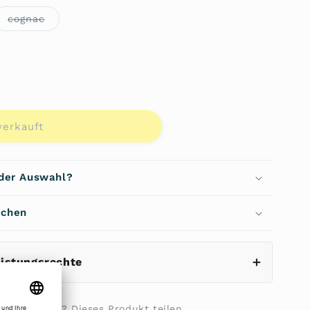
nte
Variante
cognac
rkauft
ausverkauft
oder
nicht
gbar
verfügbar
verkauft
&quot;
 der Auswahl?
echen
eistungsrechte
ilie fragen? Dieses Produkt teilen...