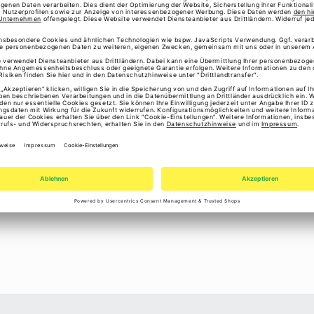
"Esra" 10.0074 shopper s
Angaben zur Produktsiche
Hersteller: Like it a Lo
Niederlande
E-Mail: info@likeitalot.n