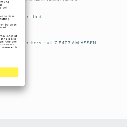
mall von Justified
rheit:
t BV, A.H.G. Fokkerstraat 7 9403 AM ASSEN,
l