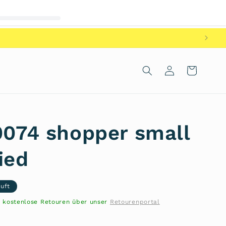
Einloggen
Warenkorb
.0074 shopper small
ied
uft
- kostenlose Retouren über unser
Retourenportal