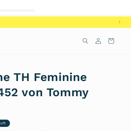
Einloggen
Warenkorb
he TH Feminine
52 von Tommy
uft