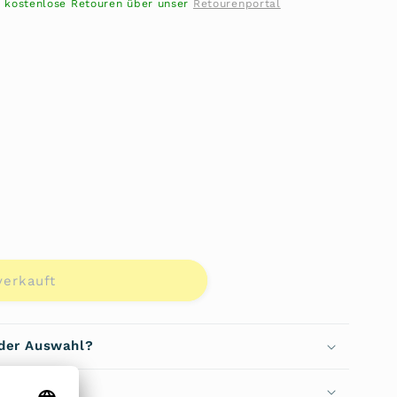
- kostenlose Retouren über unser
Retourenportal
t
verkauft
e
 der Auswahl?
452
echen