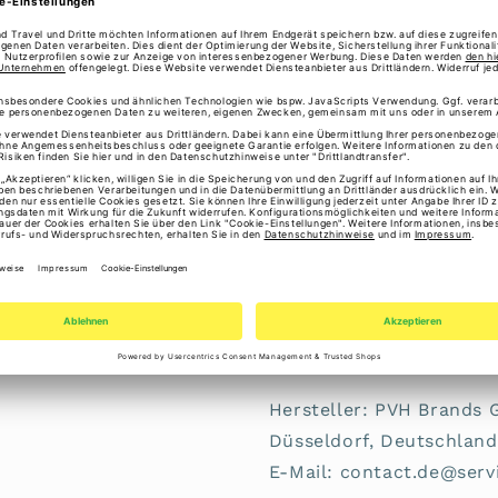
Hilfiger
Hilfiger
ℹ️ Gesetzliche Gewährl
Erstmal Freunde oder Fam
Handtasche TH Feminine
- teilweise verschließba
- Reißverschlussfach in
- Volumen ca. 10 - 19 L
Angaben zur Produktsiche
Hersteller: PVH Brands 
Düsseldorf, Deutschland
E-Mail: contact.de@ser