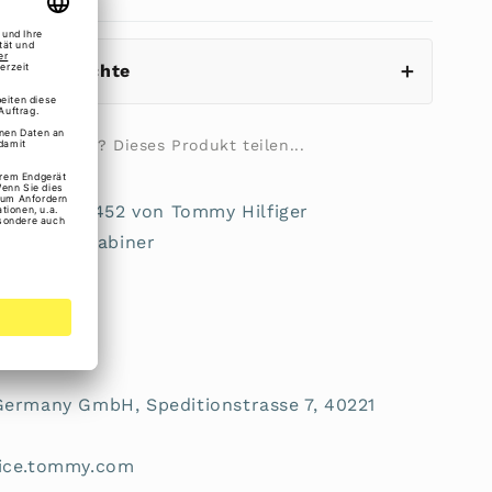
eistungsrechte
ilie fragen? Dieses Produkt teilen...
 AW0AW17452 von Tommy Hilfiger
r durch Karabiner
nen
rheit:
Germany GmbH, Speditionstrasse 7, 40221
vice.tommy.com