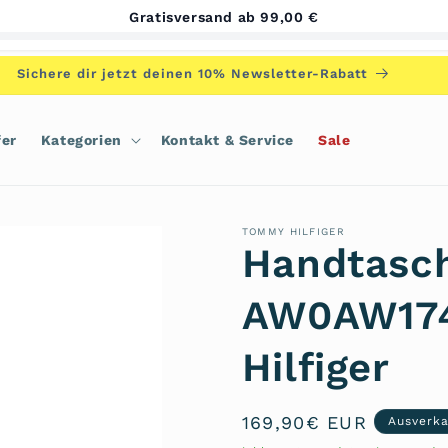
Gratisversand ab 99,00 €
Sichere dir jetzt deinen 10% Newsletter-Rabatt
fer
Kategorien
Kontakt & Service
Sale
TOMMY HILFIGER
Handtasc
AW0AW174
Hilfiger
Normaler
169,90€ EUR
Ausverka