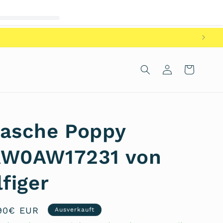
Einloggen
Warenkorb
asche Poppy
W0AW17231 von
figer
kaufspreis
90€ EUR
Ausverkauft