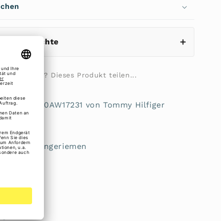
echen
eistungsrechte
ilie fragen? Dieses Produkt teilen...
ummer AW0AW17231 von Tommy Hilfiger
mbarer Umhängeriemen
schluss
schluss
m vorne
ng