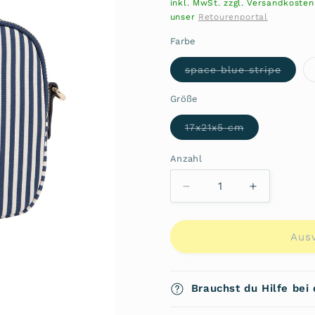
Preis
inkl. MwSt. zzgl. Versandkoste
unser
Retourenportal
Farbe
Varian
space blue stripe
ausve
oder
nicht
Größe
verfü
Variante
17x21x5 cm
ausverkauft
oder
nicht
Anzahl
Anzahl
verfügbar
Verringere
Erhöhe
die
die
Menge
Menge
für
für
Aus
Umhängetasche
Umhänget
Poppy
Poppy
Summer
Summer
Brauchst du Hilfe bei
AW0AW17231
AW0AW17
von
von