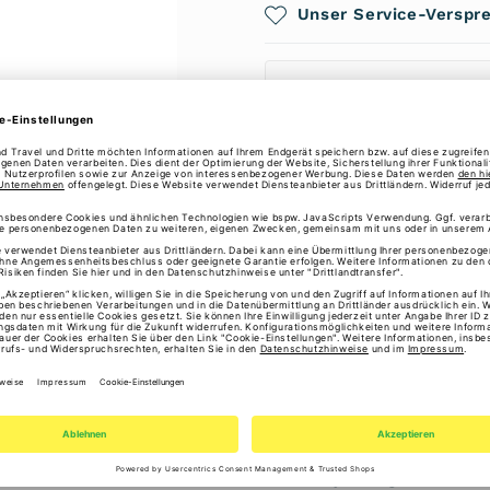
Tommy
Unser Service-Verspr
Tommy
Hilfiger
Hilfiger
ℹ️ Gesetzliche Gewährl
Erstmal Freunde oder Fam
Umhängetasche Poppy S
• Längsstreifen
• Reißverschluss
• verstellbarer, abneh
• ein Hauptfach
• Innenfach mit Reißver
• Außenfach mit Reißver
• TH-Monogramm-Emble
• Tommy Hilfiger-Brandi