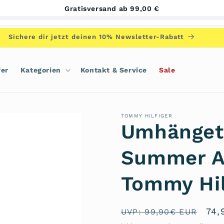
Gratisversand ab 99,00 €
Sichere dir jetzt deinen 10% Newsletter-Rabatt
fer
Kategorien
Kontakt & Service
Sale
TOMMY HILFIGER
Umhänget
Summer A
Tommy Hil
Normaler
Ver
74,
UVP: 99,90€ EUR