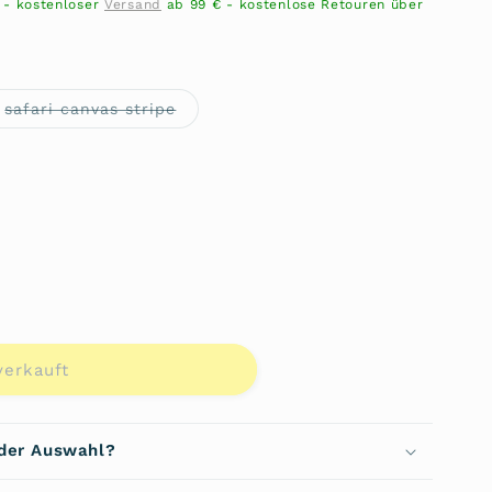
n - kostenloser
Versand
ab 99 € - kostenlose Retouren über
te
Variante
safari canvas stripe
rkauft
ausverkauft
oder
nicht
gbar
verfügbar
verkauft
asche
 der Auswahl?
231