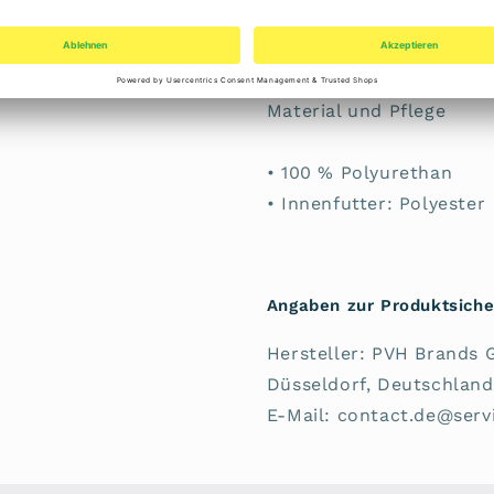
• TH-Monogramm-Emble
• Tommy Hilfiger-Brandi
Material und Pflege
• 100 % Polyurethan
• Innenfutter: Polyester
Angaben zur Produktsiche
Hersteller: PVH Brands 
Düsseldorf, Deutschland
E-Mail: contact.de@ser