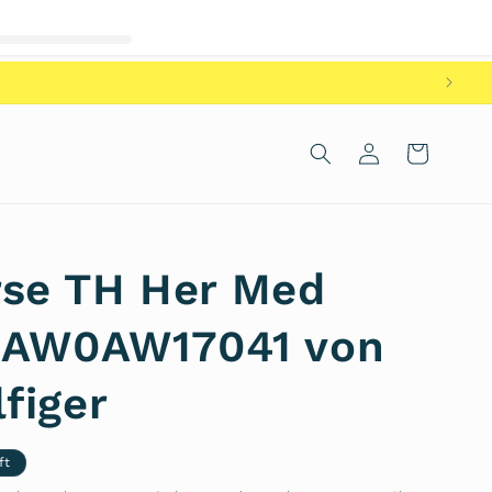
Einloggen
Warenkorb
se TH Her Med
p AW0AW17041 von
figer
ft