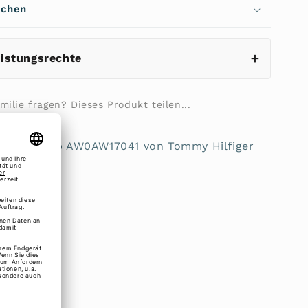
echen
041
eistungsrechte
ilie fragen? Dieses Produkt teilen...
 Flap Corp AW0AW17041 von Tommy Hilfiger
luss
nen
innen