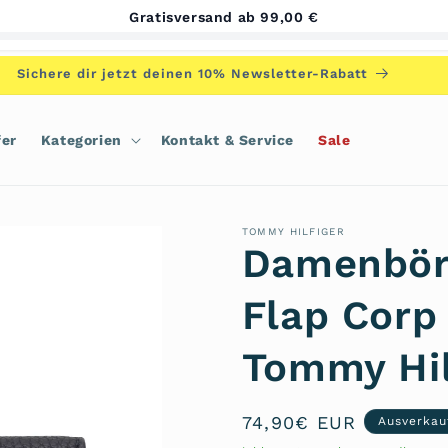
Gratisversand ab 99,00 €
Sichere dir jetzt deinen 10% Newsletter-Rabatt
fer
Kategorien
Kontakt & Service
Sale
TOMMY HILFIGER
Damenbör
Flap Cor
Tommy Hil
Normaler
74,90€ EUR
Ausverkau