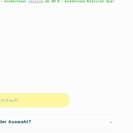
n - kostenloser
Versand
ab 99 € - kostenlose Retouren über
ft
verkauft
se
 der Auswahl?