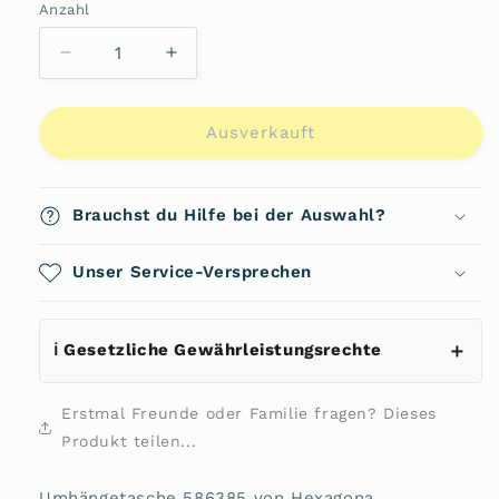
nicht
Anzahl
Anzahl
verfügbar
Verringere
Erhöhe
die
die
Menge
Menge
für
für
Ausverkauft
Umhängetasche
Umhängetasche
586385
586385
von
von
Brauchst du Hilfe bei der Auswahl?
Hexagona
Hexagona
Unser Service-Versprechen
ℹ️ Gesetzliche Gewährleistungsrechte
Erstmal Freunde oder Familie fragen? Dieses
Produkt teilen...
Umhängetasche 586385 von Hexagona