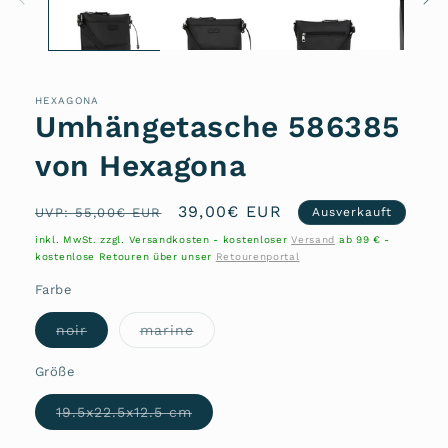
HEXAGONA
Umhängetasche 586385
von Hexagona
Normaler
Verkaufspreis
39,00€ EUR
UVP: 55,00€ EUR
Ausverkauft
Preis
inkl. MwSt. zzgl. Versandkosten - kostenloser
Versand
ab 99 € -
kostenlose Retouren über unser
Retourenportal
Farbe
Variante
Variante
noir
marine
ausverkauft
ausverkauft
oder
oder
nicht
nicht
Größe
verfügbar
verfügbar
Variante
19.5x22.5x12.5 cm
ausverkauft
oder