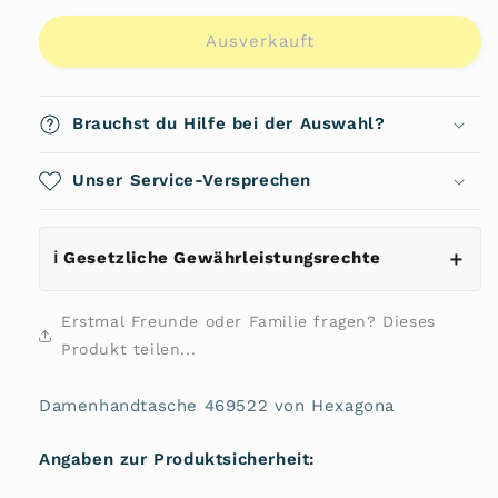
Menge
Menge
für
für
Ausverkauft
Damenhandtasche
Damenhandtasche
469522
469522
von
von
Brauchst du Hilfe bei der Auswahl?
Hexagona
Hexagona
Unser Service-Versprechen
ℹ️ Gesetzliche Gewährleistungsrechte
Erstmal Freunde oder Familie fragen? Dieses
Produkt teilen...
Damenhandtasche 469522 von Hexagona
Angaben zur Produktsicherheit: