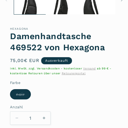
HEXAGONA
Damenhandtasche
469522 von Hexagona
Normaler
75,00€ EUR
Ausverkauft
Preis
inkl. MwSt. zzgl. Versandkosten - kostenloser
Versand
ab 99 € -
kostenlose Retouren über unser
Retourenportal
Farbe
Variante
noir
ausverkauft
oder
nicht
Anzahl
Anzahl
verfügbar
Verringere
Erhöhe
die
die