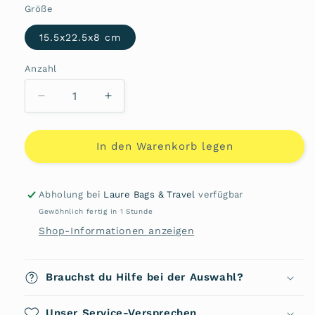
nicht
Größe
verfügbar
15.5x22.5x8 cm
Anzahl
Anzahl
Verringere
Erhöhe
die
die
Menge
Menge
für
für
In den Warenkorb legen
Umhängetasche
Umhängetasche
465012
465012
von
von
Abholung bei
Laure Bags & Travel
verfügbar
Hexagona
Hexagona
Gewöhnlich fertig in 1 Stunde
Shop-Informationen anzeigen
Brauchst du Hilfe bei der Auswahl?
Unser Service-Versprechen