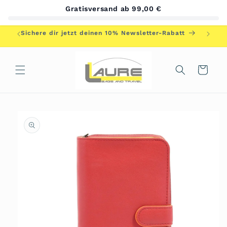
Direkt
Gratisversand ab 99,00 €
zum
Inhalt
Herzlic
Sichere dir jetzt deinen 10% Newsletter-Rabatt
Warenkorb
duktinformationen
ingen