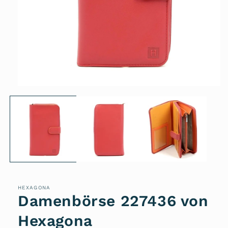
Medien
1
in
Modal
öffnen
HEXAGONA
Damenbörse 227436 von
Hexagona