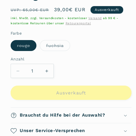
Normaler
Verkaufspreis
39,00€ EUR
UVP: 65,00€ EUR
Ausverkauft
Preis
inkl. MwSt. zzgl. Versandkosten - kostenloser
Versand
ab 99 € -
kostenlose Retouren über unser
Retourenportal
Farbe
Variante
Variante
rouge
fuchsia
ausverkauft
ausverkauft
oder
oder
nicht
nicht
Anzahl
Anzahl
verfügbar
verfügbar
Verringere
Erhöhe
die
die
Menge
Menge
für
für
Ausverkauft
Damenbörse
Damenbörse
227436
227436
von
von
Brauchst du Hilfe bei der Auswahl?
Hexagona
Hexagona
Unser Service-Versprechen