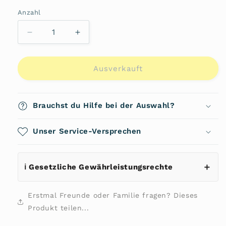
oder
nicht
Anzahl
Anzahl
verfügbar
Verringere
Erhöhe
die
die
Menge
Menge
für
für
Ausverkauft
Fritzi
Fritzi
Shopper
Shopper
Limited
Limited
Brauchst du Hilfe bei der Auswahl?
Glimmer
Glimmer
von
von
Fritzi
Unser Service-Versprechen
Fritzi
aus
aus
Preussen
Preussen
ℹ️ Gesetzliche Gewährleistungsrechte
Erstmal Freunde oder Familie fragen? Dieses
Produkt teilen...