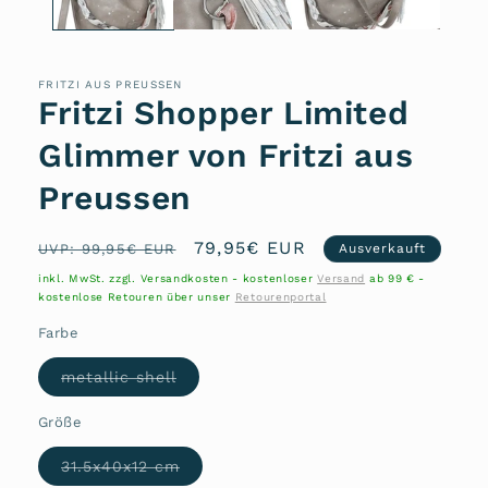
FRITZI AUS PREUSSEN
Fritzi Shopper Limited
Glimmer von Fritzi aus
Preussen
Normaler
Verkaufspreis
79,95€ EUR
UVP: 99,95€ EUR
Ausverkauft
Preis
inkl. MwSt. zzgl. Versandkosten - kostenloser
Versand
ab 99 € -
kostenlose Retouren über unser
Retourenportal
Farbe
Variante
metallic shell
ausverkauft
oder
nicht
Größe
verfügbar
Variante
31.5x40x12 cm
ausverkauft