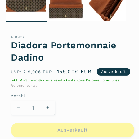
AIGNER
Diadora Portemonnaie
Dadino
Normaler
Verkaufspreis
159,00€ EUR
UVP: 219,00€ EUR
Ausverkauft
Preis
inkl. MwSt. und Gratisversand - kostenlose Retouren über unser
Retourenportal
Anzahl
Anzahl
Verringere
Erhöhe
die
die
Menge
Menge
für
für
Ausverkauft
Diadora
Diadora