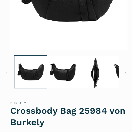
Medien
1
in
Modal
öffnen
BURKELY
Crossbody Bag 25984 von
Burkely