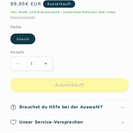
Normaler
99,95€ EUR
Ausverkauft
Preis
inkl. MwSt. und Gratisversand - kostenlose Retouren über unser
Retourenportal
Farbe
Variante
black
ausverkauft
oder
nicht
Anzahl
Anzahl
verfügbar
Verringere
Erhöhe
die
die
Menge
Menge
für
für
Ausverkauft
Crossbody
Crossbody
Bag
Bag
25984
25984
Brauchst du Hilfe bei der Auswahl?
von
von
Burkely
Burkely
Unser Service-Versprechen