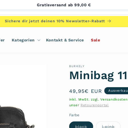
Gratisversand ab 99,00 €
Sichere dir jetzt deinen 10% Newsletter-Rabatt
fer
Kategorien
Kontakt & Service
Sale
BURKELY
Minibag 1
Normaler
49,95€ EUR
Ausverkau
Preis
inkl. MwSt. zzgl. Versandkoste
unser
Retourenportal
Farbe
Variante
Varia
black
l.pink