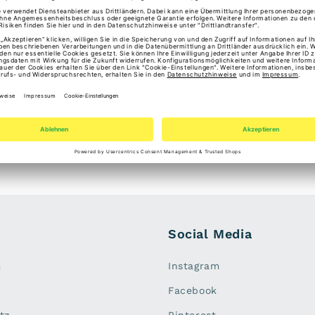
Minibag 11884 von Burke
Angaben zur Produktsiche
Hersteller: Horsten Lede
Niederlande
E-Mail: info@burkely.co
Social Media
m
Instagram
Facebook