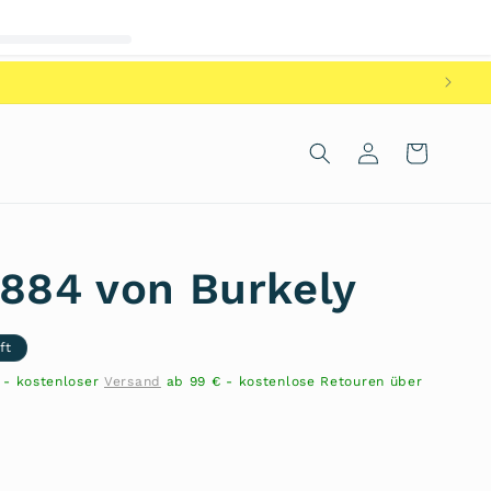
Einloggen
Warenkorb
1884 von Burkely
ft
n - kostenloser
Versand
ab 99 € - kostenlose Retouren über
nte