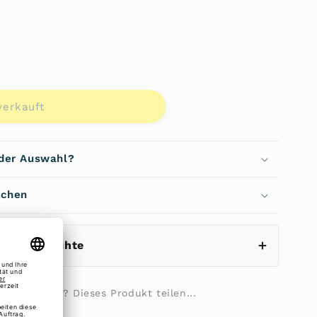
rkauft
gbar
verkauft
 der Auswahl?
echen
eistungsrechte
ilie fragen? Dieses Produkt teilen...