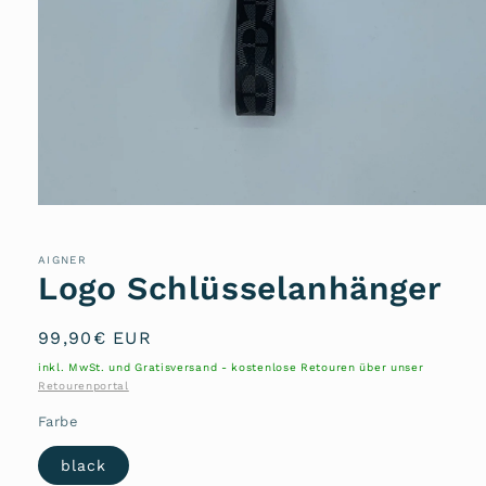
Medien
1
in
Modal
AIGNER
öffnen
Logo Schlüsselanhänger
Normaler
99,90€ EUR
Preis
inkl. MwSt. und Gratisversand - kostenlose Retouren über unser
Retourenportal
Farbe
black