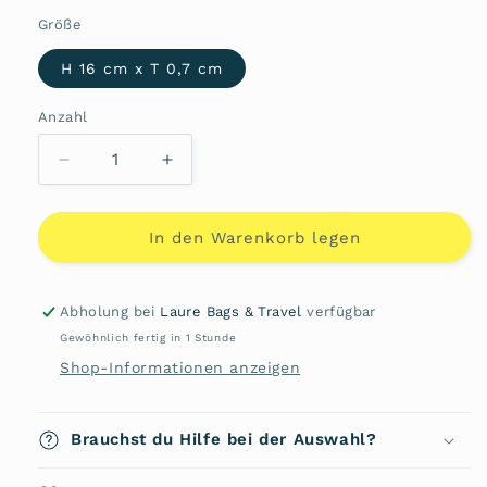
Größe
H 16 cm x T 0,7 cm
Anzahl
Anzahl
Verringere
Erhöhe
die
die
Menge
Menge
für
für
In den Warenkorb legen
Logo
Logo
Schlüsselanhänger
Schlüsselanhänger
Abholung bei
Laure Bags & Travel
verfügbar
Gewöhnlich fertig in 1 Stunde
Shop-Informationen anzeigen
Brauchst du Hilfe bei der Auswahl?