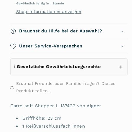
L
L
Gewöhnlich fertig in 1 Stunde
137422
137422
Shop-Informationen anzeigen
von
von
Aigner
Aigner
Brauchst du Hilfe bei der Auswahl?
Unser Service-Versprechen
ℹ️ Gesetzliche Gewährleistungsrechte
Erstmal Freunde oder Familie fragen? Dieses
Produkt teilen...
Carre soft Shopper L 137422 von Aigner
Griffhöhe: 23 cm
1 Reißverschlussfach innen