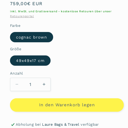
Normaler
759,00€ EUR
Preis
inkl. MwSt. und Gratisversand - kostenlose Retouren über unser
Retourenportal
Farbe
cognac brown
Größe
49x49x17 cm
Anzahl
Anzahl
Verringere
Erhöhe
die
die
Menge
Menge
für
für
In den Warenkorb legen
Carre
Carre
soft
soft
Shopper
Shopper
Abholung bei
Laure Bags & Travel
verfügbar