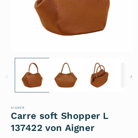
Medien
1
in
Modal
öffnen
AIGNER
Carre soft Shopper L
137422 von Aigner