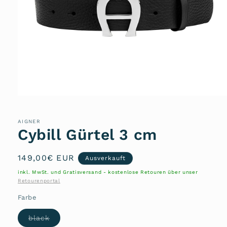
Medien
1
in
Modal
AIGNER
öffnen
Cybill Gürtel 3 cm
Normaler
149,00€ EUR
Ausverkauft
Preis
inkl. MwSt. und Gratisversand - kostenlose Retouren über unser
Retourenportal
Farbe
Variante
black
ausverkauft