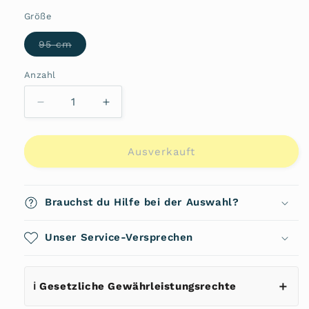
oder
nicht
Größe
verfügbar
Variante
95 cm
ausverkauft
oder
nicht
Anzahl
Anzahl
verfügbar
Verringere
Erhöhe
die
die
Menge
Menge
für
für
Ausverkauft
Cybill
Cybill
Gürtel
Gürtel
3
3
Brauchst du Hilfe bei der Auswahl?
cm
cm
Unser Service-Versprechen
ℹ️ Gesetzliche Gewährleistungsrechte