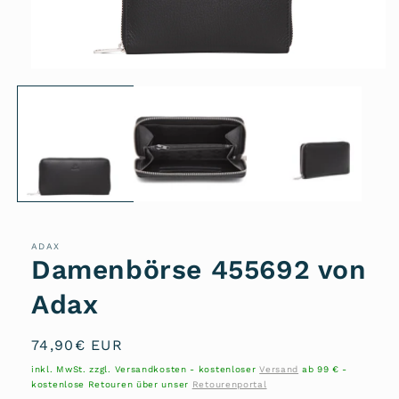
Medien
1
in
Modal
öffnen
ADAX
Damenbörse 455692 von
Adax
Normaler
74,90€ EUR
Preis
inkl. MwSt. zzgl. Versandkosten - kostenloser
Versand
ab 99 € -
kostenlose Retouren über unser
Retourenportal