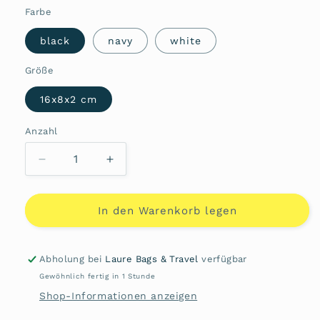
Farbe
black
navy
white
Größe
16x8x2 cm
Anzahl
Anzahl
Verringere
Erhöhe
die
die
Menge
Menge
für
für
In den Warenkorb legen
Damenbörse
Damenbörse
455692
455692
von
von
Abholung bei
Laure Bags & Travel
verfügbar
Adax
Adax
Gewöhnlich fertig in 1 Stunde
Shop-Informationen anzeigen