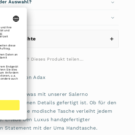
 der Auswahl?
echen
eistungsrechte
ilie fragen? Dieses Produkt teilen...
a 293226 von Adax
s gewisse Etwas mit unserer Salerno
geflochtenen Details gefertigt ist. Ob für den
lässe – diese modische Tasche verleiht jedem
e. Erlebe den Luxus handgefertigter
ein Statement mit der Uma Handtasche.