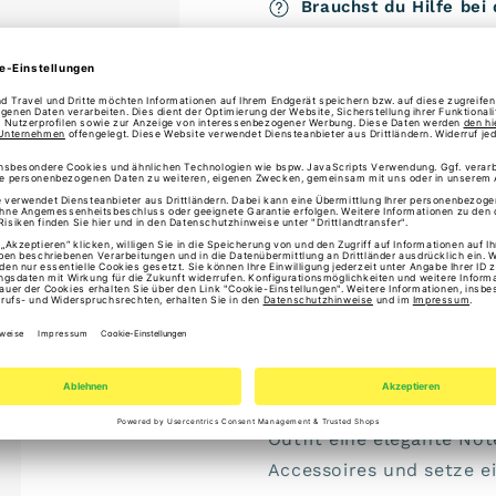
Brauchst du Hilfe bei
Unser Service-Verspr
ℹ️ Gesetzliche Gewährl
Erstmal Freunde oder Fam
Salerno Handtasche Um
Verleihe deinem Stil da
Handtasche, die mit hand
Alltag oder festliche An
Outfit eine elegante Not
Accessoires und setze 