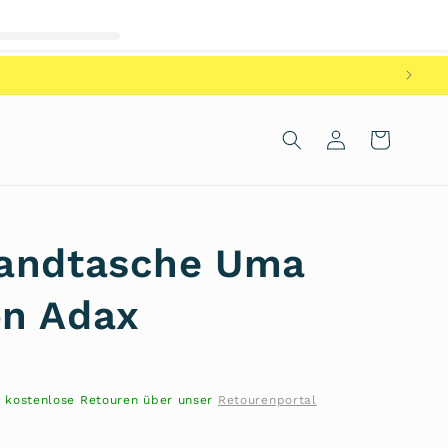
Einloggen
Warenkorb
Handtasche Uma
on Adax
- kostenlose Retouren über unser
Retourenportal