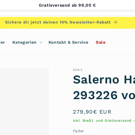
Gratisversand ab 99,00 €
Sichere dir jetzt deinen 10% Newsletter-Rabatt
fer
Kategorien
Kontakt & Service
Sale
ADAX
Salerno 
293226 v
Normaler
279,90€ EUR
Preis
inkl. MwSt. und Gratisversand 
Farbe